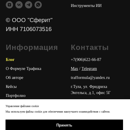
Инструменты ИИ
© ООО "Сферит"
ИНН 7106073516
Информация
Контакты
Блог
+7(906)622-66-87
О Формуле Трафика
Max
/
Telegram
Об авторе
trafformula@yandex.ru
Кейсы
г.Тула, ул. Фридриха
Энгельса, д.1, офис 5Г
Портфолио
Юридические документы
Управление файлами cookie
Мы используем файлы cookie для обеспечения наилучшего взаимодействия с сайтом.
Реквизиты
Принять