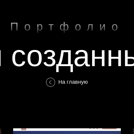
Портфолио
 созданны
На главную