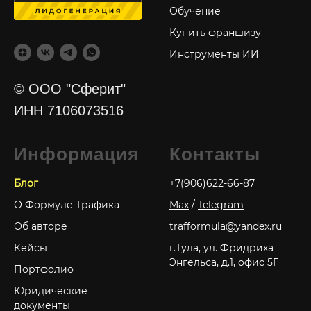
Обучение
Купить франшизу
Инструменты ИИ
© ООО "Сферит"
ИНН 7106073516
Информация
Контакты
Блог
+7(906)622-66-87
О Формуле Трафика
Max
/
Telegram
Об авторе
trafformula@yandex.ru
Кейсы
г.Тула, ул. Фридриха
Энгельса, д.1, офис 5Г
Портфолио
Юридические
документы