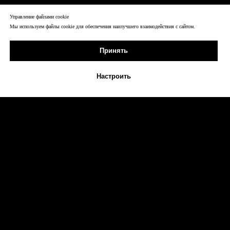
Управление файлами cookie
Мы используем файлы cookie для обеспечения наилучшего взаимодействия с сайтом.
Принять
Настроить
Max
Telegram
Звонок
Платно
Обучение
Купить франшизу
Инструменты ИИ
© ООО "Сферит"