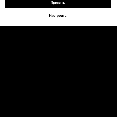
Принять
Настроить
Max
Telegram
Звонок
Платно
Обучение
Купить франшизу
Инструменты ИИ
© ООО "Сферит"
ИНН 7106073516
Информация
Контакты