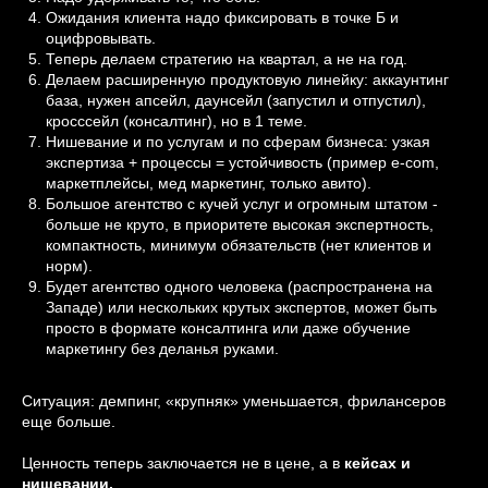
Ожидания клиента надо фиксировать в точке Б и
оцифровывать.
Теперь делаем стратегию на квартал, а не на год.
Делаем расширенную продуктовую линейку: аккаунтинг
база, нужен апсейл, даунсейл (запустил и отпустил),
кросссейл (консалтинг), но в 1 теме.
Нишевание и по услугам и по сферам бизнеса: узкая
экспертиза + процессы = устойчивость (пример e-com,
маркетплейсы, мед маркетинг, только авито).
Большое агентство с кучей услуг и огромным штатом -
больше не круто, в приоритете высокая экспертность,
компактность, минимум обязательств (нет клиентов и
норм).
Будет агентство одного человека (распространена на
Западе) или нескольких крутых экспертов, может быть
просто в формате консалтинга или даже обучение
маркетингу без деланья руками.
Ситуация: демпинг, «крупняк» уменьшается, фрилансеров
еще больше.
Ценность теперь заключается не в цене, а в
кейсах и
нишевании.