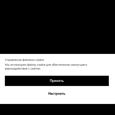
Управление файлами cookie
Мы используем файлы cookie для обеспечения наилучшего
взаимодействия с сайтом.
Принять
Настроить
Max
Telegram
Звонок