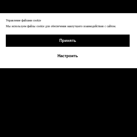
Управление файлами cookie
Мы используем файлы cookie для обеспечения наилучшего взаимодействия с сайтом.
Принять
Настроить
Max
Telegram
Звонок
Платно
Обучение
Купить франшизу
Инструменты ИИ